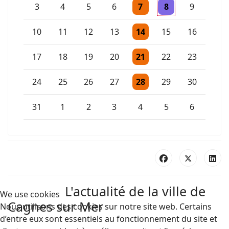
Un évènement
Un évènement
3
4
5
6
7
8
9
Un évènement
10
11
12
13
14
15
16
Un évènement
17
18
19
20
21
22
23
Un évènement
24
25
26
27
28
29
30
Un évènement
31
1
2
3
4
5
6
L'actualité de la ville de
We use cookies
Cagnes sur Mer
Nous utilisons des cookies sur notre site web. Certains
d’entre eux sont essentiels au fonctionnement du site et