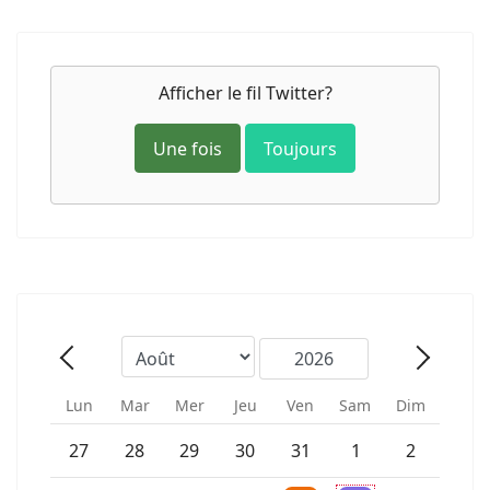
Afficher le fil Twitter?
Une fois
Toujours
Mois
Année
Précédent - Mois
Suivant 
Lun
Mar
Mer
Jeu
Ven
Sam
Dim
Un évènement
27
28
29
30
31
1
2