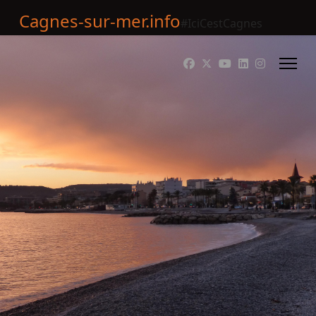
Cagnes-sur-mer.info
#IciCestCagnes