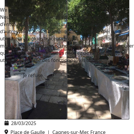
We use cookies
Nous utilisons des cookies sur notre site web. Certains
d’entre eux sont essentiels au fonctionnement du site et
d’autres nous aident à améliorer ce site et l’expérience
utilisateur (cookies traceurs). Vous pouvez décider vous-
même si vous autorisez ou non ces cookies. Merci de noter
que, si vous les rejetez, vous risquez de ne pas pouvoir
utiliser l’ensemble des fonctionnalités du site.
Ok
Je refuse
28/03/2025
Place de Gaulle
|
Cagnes-sur-Mer, France