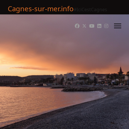
Cagnes-sur-mer.info
#IciCestCagnes