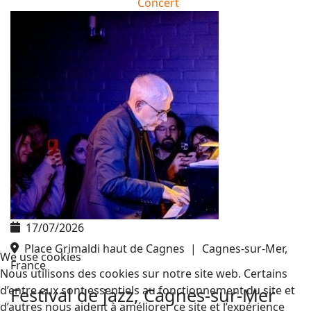
Concert
17/07/2026
Place Grimaldi haut de Cagnes
|
Cagnes-sur-Mer,
We use cookies
France
Nous utilisons des cookies sur notre site web. Certains
d’entre eux sont essentiels au fonctionnement du site et
Festival de jazz, Cagnes-sur-Mer
d’autres nous aident à améliorer ce site et l’expérience