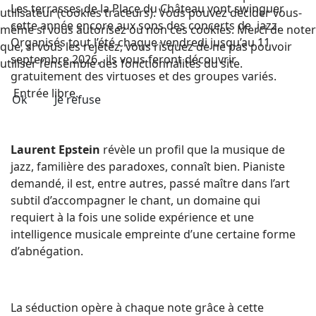
Les terrasses de la Place du Château vont swinguer
utilisateur (cookies traceurs). Vous pouvez décider vous-
cette année encore aux sons des concerts de jazz.
même si vous autorisez ou non ces cookies. Merci de noter
Organisés tout l’été chaque vendredi jusqu’au 11
que, si vous les rejetez, vous risquez de ne pas pouvoir
septembre 2026, ils vous feront découvrir
utiliser l’ensemble des fonctionnalités du site.
gratuitement des virtuoses et des groupes variés.
Entrée libre.
Ok
Je refuse
Laurent Epstein
révèle un profil que la musique de
jazz, familière des paradoxes, connaît bien. Pianiste
demandé, il est, entre autres, passé maître dans l’art
subtil d’accompagner le chant, un domaine qui
requiert à la fois une solide expérience et une
intelligence musicale empreinte d’une certaine forme
d’abnégation.
La séduction opère à chaque note grâce à cette