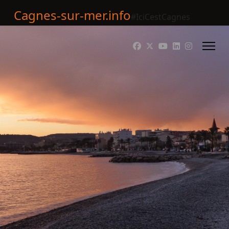
Cagnes-sur-mer.info
#IciCestCagnes