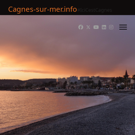
Cagnes-sur-mer.info
#IciCestCagnes