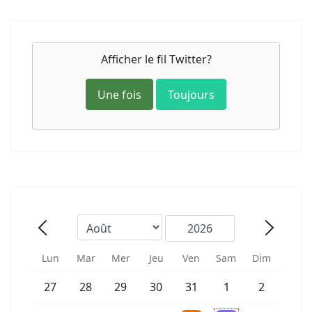
Afficher le fil Twitter?
Une fois
Toujours
Mois
Année
Précédent - Mois
Suivant 
Lun
Mar
Mer
Jeu
Ven
Sam
Dim
Un évènement
27
28
29
30
31
1
2