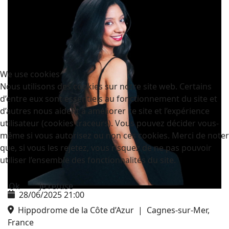
We use cookies
Nous utilisons des cookies sur notre site web. Certains
d’entre eux sont essentiels au fonctionnement du site et
d’autres nous aident à améliorer ce site et l’expérience
utilisateur (cookies traceurs). Vous pouvez décider vous-
même si vous autorisez ou non ces cookies. Merci de noter
que, si vous les rejetez, vous risquez de ne pas pouvoir
utiliser l’ensemble des fonctionnalités du site.
Ok
Je refuse
28/06/2025
21:00
Hippodrome de la Côte d’Azur
|
Cagnes-sur-Mer,
France