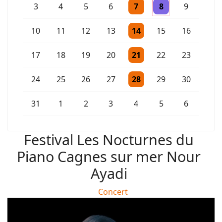
Un évènement
Un évènement
3
4
5
6
7
8
9
Un évènement
10
11
12
13
14
15
16
Un évènement
17
18
19
20
21
22
23
Un évènement
24
25
26
27
28
29
30
Un évènement
31
1
2
3
4
5
6
Festival Les Nocturnes du
Piano Cagnes sur mer Nour
Ayadi
Concert