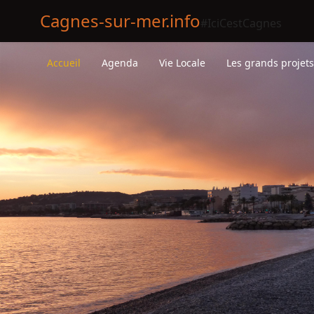
Cagnes-sur-mer.info
#IciCestCagnes
Accueil
Agenda
Vie Locale
Les grands projet