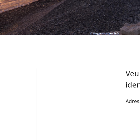
Veui
iden
Adres