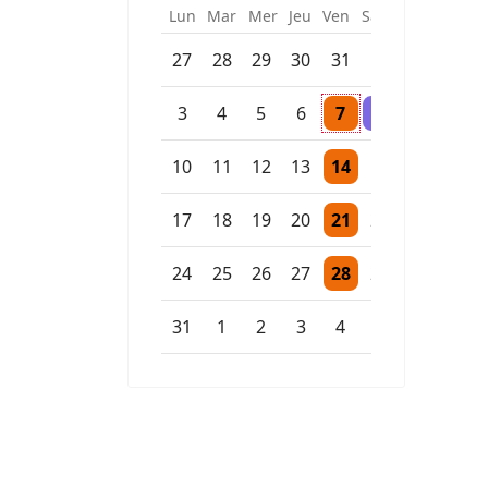
Lun
Mar
Mer
Jeu
Ven
Sam
Dim
Un évènement
27
28
29
30
31
1
2
Un évènement
Un évènement
3
4
5
6
7
8
9
Un évènement
10
11
12
13
14
15
16
Un évènement
17
18
19
20
21
22
23
Un évènement
24
25
26
27
28
29
30
Un évènement
31
1
2
3
4
5
6